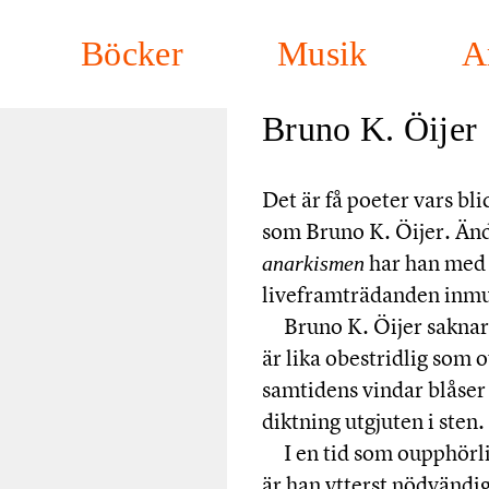
Böcker
Musik
A
Bruno K. Öijer
Det är få poeter vars bli
som Bruno K. Öijer. Än
har han med 
anarkismen
liveframträdanden inmut
Bruno K. Öijer saknar
är lika obestridlig som 
samtidens vindar blåser 
diktning utgjuten i sten.
I en tid som oupphörli
är han ytterst nödvändi