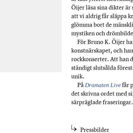
Öijer läsa sina dikter 
att vi aldrig får släppa k
glömma bort de mänskli
mystiken och drömbilde
För Bruno K. Öijer har 
konstnärskapet, och hans
rockkonserter. Att han 
ständigt slutsålda föres
unik.
På
får 
Dramaten Live
det skrivna ordet med si
särpräglade fraseringar.
Pressbilder