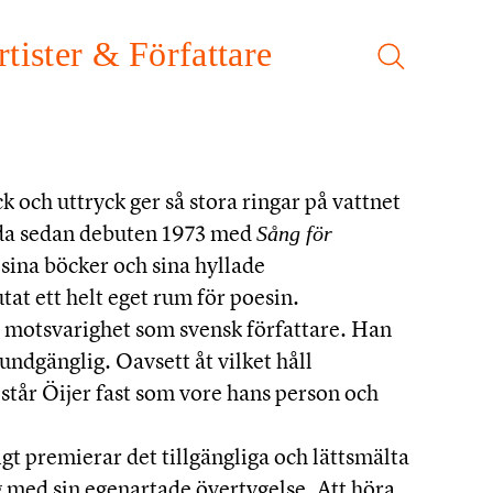
rtister & Författare
Sök
ck och uttryck ger så stora ringar på vattnet
da sedan debuten 1973 med
Sång för
sina böcker och sina hyllade
at ett helt eget rum för poesin.
 motsvarighet som svensk författare. Han
oundgänglig. Oavsett åt vilket håll
står Öijer fast som vore hans person och
gt premierar det tillgängliga och lättsmälta
g med sin egenartade övertygelse. Att höra