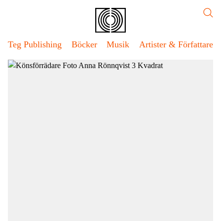
Hoppa
Teg
Sök
till
Publishing
sidans
innehåll
Teg Publishing
Böcker
Musik
Artister & Författare