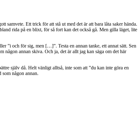
t samvete. Ett trick för att stå ut med det är att bara låta saker hända.
land rida på en blixt, för så fort kan det också gå. Men gilla läget, lite
er ”i och för sig, men […]”. Testa en annan tanke, ett annat sätt. Sen
som någon annan skiva. Och ja, det är allt jag kan säga om det här
tre själv då. Helt vänligt alltså, inte som att ”du kan inte göra en
 god som någon annan.