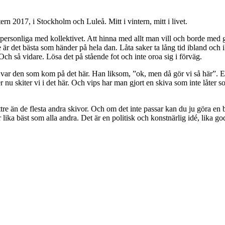
rn 2017, i Stockholm och Luleå. Mitt i vintern, mitt i livet.
t personliga med kollektivet. Att hinna med allt man vill och borde med got
 är det bästa som händer på hela dan. Låta saker ta lång tid ibland och ib
 Och så vidare. Lösa det på stående fot och inte oroa sig i förväg.
 var den som kom på det här. Han liksom, ”ok, men då gör vi så här”. Ell
r nu skiter vi i det här. Och vips har man gjort en skiva som inte låter 
e än de flesta andra skivor. Och om det inte passar kan du ju göra en bät
är lika bäst som alla andra. Det är en politisk och konstnärlig idé, lika