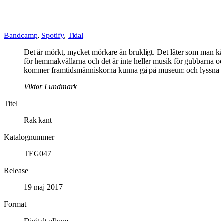
Bandcamp
,
Spotify
,
Tidal
Det är mörkt, mycket mörkare än brukligt. Det låter som man kä
för hemmakvällarna och det är inte heller musik för gubbarna oc
kommer framtidsmänniskorna kunna gå på museum och lyssna på 
Viktor Lundmark
Titel
Rak kant
Katalognummer
TEG047
Release
19 maj 2017
Format
Digitalt album