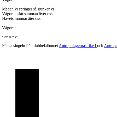
Medan vi springer så sjunker vi
Vågorna slår samman över oss
Havets munnar äter oss
Vågorna
~≈~≈~≈~
Första singeln från dubbelalbumet
Antropofagernas rike I
och
Antropo