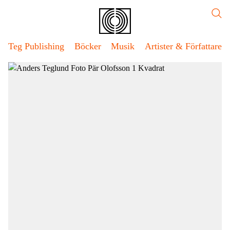
Hoppa
Teg
Sök
till
Publishing
sidans
innehåll
Teg Publishing
Böcker
Musik
Artister & Författare